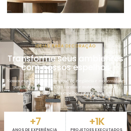
IDEIAS PARA DECORAÇÃO
Transforme seus ambientes
com nossos espelhos
Nossos espelhos darão um toque de elegância e modernidade
para seus ambientes. Com formas e materiais variados,
transformamos simples espelhos em obras de arte.
+
7
+
1
K
ANOS DE EXPERIÊNCIA
PROJETOES EXECUTADOS